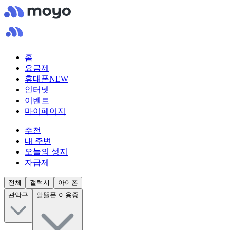
홈
요금제
휴대폰
NEW
인터넷
이벤트
마이페이지
추천
내 주변
오늘의 성지
자급제
전체
갤럭시
아이폰
관악구
알뜰폰 이용중