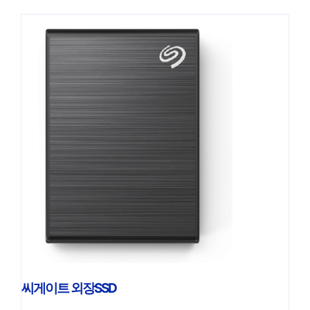
씨게이트 외장SSD