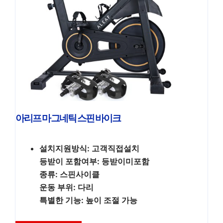
아리프 마그네틱 스핀 바이크
설치지원방식: 고객직접설치
등받이 포함여부: 등받이미포함
종류: 스핀사이클
운동 부위: 다리
특별한 기능: 높이 조절 가능