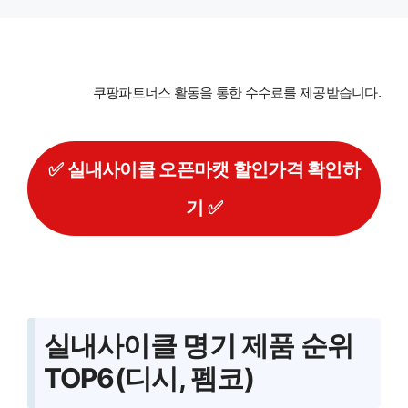
Skip
to
content
쿠팡파트너스 활동을 통한 수수료를 제공받습니다.
✅ 실내사이클 오픈마캣 할인가격 확인하
기 ✅
실내사이클 명기 제품 순위
TOP6(디시, 펨코)