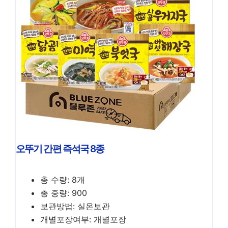
오뚜기 간편 즉석국 8종
총 수량: 8개
총 중량: 900
보관방법: 실온보관
개별포장여부: 개별포장