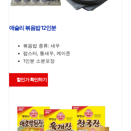
애슐리 볶음밥 12인분
볶음밥 종류: 새우
랍스터, 통새우, 케이준
1인분 소분포장
할인가 확인하기