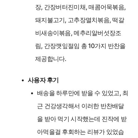
장, 간장버터진미채, 매콤어묵볶음,
돼지불고기, 고추장멸치볶음, 떡갈
비새송이볶음, 메추리알버섯장조
림, 간장깻잎절임 총 10가지 반찬을
제공합니다.
사용자 후기
배송을 하루만에 받을 수 있었고, 최
근 건강생각해서 이러한 반찬배달
을 받아 먹기 시작했는데 진작에 받
아먹을걸 후회하는 리뷰가 있었습