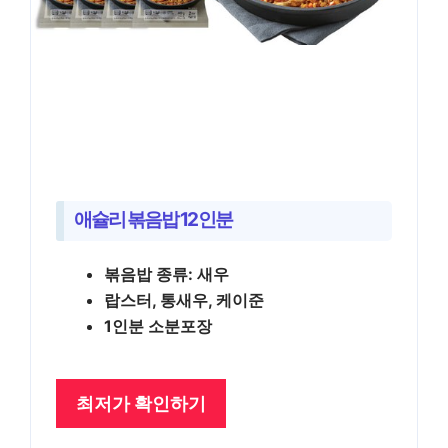
애슐리 볶음밥 12인분
볶음밥 종류: 새우
랍스터, 통새우, 케이준
1인분 소분포장
최저가 확인하기