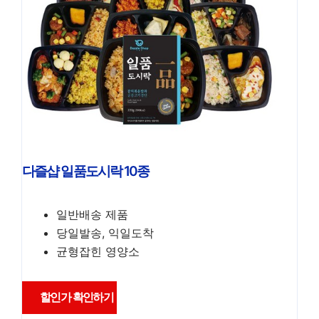
다즐샵 일품도시락 10종
일반배송 제품
당일발송, 익일도착
균형잡힌 영양소
할인가 확인하기