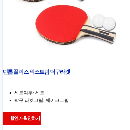
던롭 플럭스 익스트림 탁구라켓
세트여부: 세트
탁구 라켓그립: 쉐이크그립
할인가 확인하기