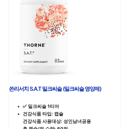
쏜리서치 S.A.T 밀크씨슬 (밀크씨슬 영양제)
✅ 밀크씨슬 1티어
건강식품 타입: 캡슐
건강식품 사용대상: 성인남녀공용
총 캡슐/정 수량: 60정