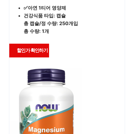
✅아연 1티어 영양제
건강식품 타입: 캡슐
총 캡슐/정 수량: 250개입
총 수량: 1개
할인가 확인하기