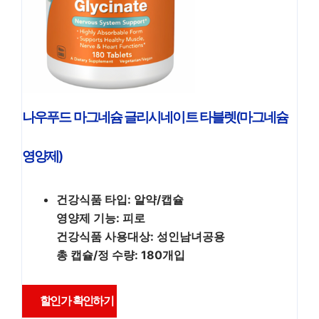
나우푸드 마그네슘 글리시네이트 타블렛(마그네슘
영양제)
건강식품 타입: 알약/캡슐
영양제 기능: 피로
건강식품 사용대상: 성인남녀공용
총 캡슐/정 수량: 180개입
할인가 확인하기