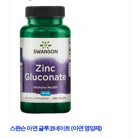
스완슨 아연 글루코네이트 (아연 영양제)