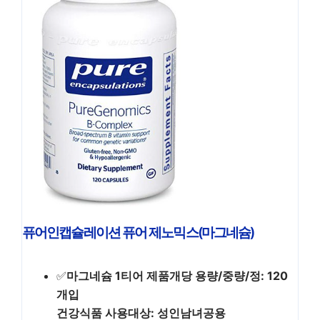
퓨어인캡슐레이션 퓨어 제노믹스(마그네슘)
✅
마그네슘 1티어 제품개당 용량/중량/정: 120
개입
건강식품 사용대상: 성인남녀공용